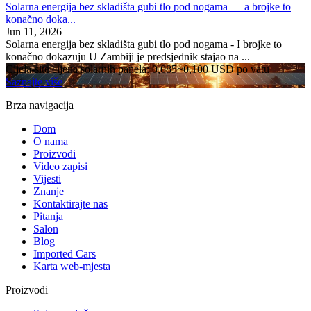
Solarna energija bez skladišta gubi tlo pod nogama — a brojke to
konačno doka...
Jun 11, 2026
Solarna energija bez skladišta gubi tlo pod nogama - I brojke to
konačno dokazuju U Zambiji je predsjednik stajao na ...
Cijela-site cijena solarnih panela: 0,085~0,100 USD po vatu
Saznajte više
Brza navigacija
Dom
O nama
Proizvodi
Video zapisi
Vijesti
Znanje
Kontaktirajte nas
Pitanja
Salon
Blog
Imported Cars
Karta web-mjesta
Proizvodi