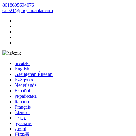
8618605694076
sale21@jingsun-solar.com
Jezik
hrvatski
English
Gaeilgenah Éireann
Ελληνικά
Nederlands
Español
українська
Italiano
Français
íslenska
עברית
русский
suomi
日本語