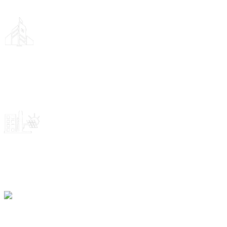
Jingsun je sveobuhvatna nova energetska grupa koja integrira razvoj
proizvoda, proizvodnju, integraciju sustava, prodaju i usluge.
Što radimo?
Osnovana 2010., Jingsun Grupa više od deset godina fokusirana je
na proizvode za solarnu energiju, pridržavajući se inovativnog
koncepta "niske cijene i pouzdane, zelene granice".
Usluga na jednom mjestu
Trenutačno smo kupcima pružili više od 5 GW solarnih
fotonaponskih modula i više od 1 milijun kompleta sustava i usluga
na jednom mjestu.
Globalno tržište