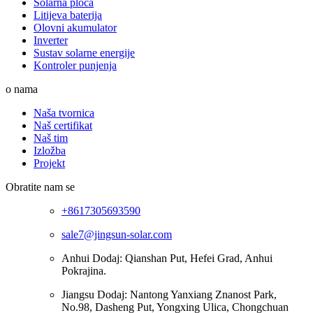
Solarna ploča
Litijeva baterija
Olovni akumulator
Inverter
Sustav solarne energije
Kontroler punjenja
o nama
Naša tvornica
Naš certifikat
Naš tim
Izložba
Projekt
Obratite nam se
+8617305693590
sale7@jingsun-solar.com
Anhui Dodaj: Qianshan Put, Hefei Grad, Anhui
Pokrajina.
Jiangsu Dodaj: Nantong Yanxiang Znanost Park,
No.98, Dasheng Put, Yongxing Ulica, Chongchuan