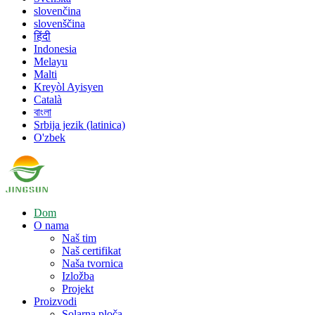
slovenčina
slovenščina
हिंदी
Indonesia
Melayu
Malti
Kreyòl Ayisyen
Català
বাংলা
Srbija jezik (latinica)
O'zbek
Dom
O nama
Naš tim
Naš certifikat
Naša tvornica
Izložba
Projekt
Proizvodi
Solarna ploča