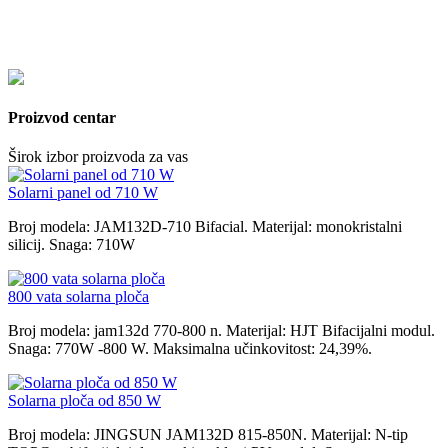
Privukli smo kupce iz cijelog svijeta i izvozili u Sjedinjene Države,
Njemačku, Ujedinjeno Kraljevstvo, Francusku, Poljsku, Srbiju,
Brazil, Libanon, Irak, Tursku, Meksiko, više od 100 zemalja
uključujući Tajland, Bliski istok i Južnu Afriku.
Proizvod centar
Širok izbor proizvoda za vas
Solarni panel od 710 W
Broj modela: JAM132D-710 Bifacial. Materijal: monokristalni
silicij. Snaga: 710W
800 vata solarna ploča
Broj modela: jam132d 770-800 n. Materijal: HJT Bifacijalni modul.
Snaga: 770W -800 W. Maksimalna učinkovitost: 24,39%.
Solarna ploča od 850 W
Broj modela: JINGSUN JAM132D 815-850N. Materijal: N-tip