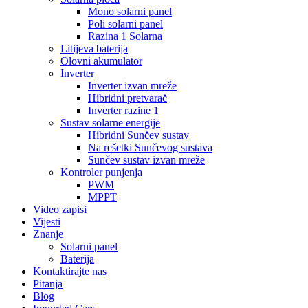
Mono solarni panel
Poli solarni panel
Razina 1 Solarna
Litijeva baterija
Olovni akumulator
Inverter
Inverter izvan mreže
Hibridni pretvarač
Inverter razine 1
Sustav solarne energije
Hibridni Sunčev sustav
Na rešetki Sunčevog sustava
Sunčev sustav izvan mreže
Kontroler punjenja
PWM
MPPT
Video zapisi
Vijesti
Znanje
Solarni panel
Baterija
Kontaktirajte nas
Pitanja
Blog