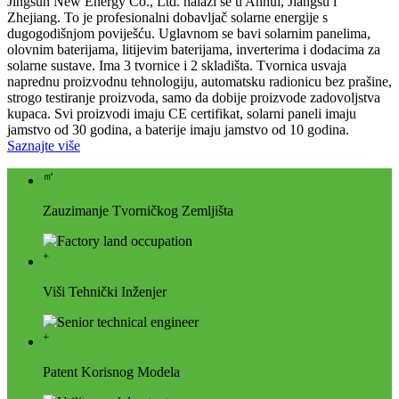
Jingsun New Energy Co., Ltd. nalazi se u Anhui, Jiangsu i
Zhejiang. To je profesionalni dobavljač solarne energije s
dugogodišnjom poviješću. Uglavnom se bavi solarnim panelima,
olovnim baterijama, litijevim baterijama, inverterima i dodacima za
solarne sustave. Ima 3 tvornice i 2 skladišta. Tvornica usvaja
naprednu proizvodnu tehnologiju, automatsku radionicu bez prašine,
strogo testiranje proizvoda, samo da dobije proizvode zadovoljstva
kupaca. Svi proizvodi imaju CE certifikat, solarni paneli imaju
jamstvo od 30 godina, a baterije imaju jamstvo od 10 godina.
Saznajte više
㎡
Zauzimanje Tvorničkog Zemljišta
+
Viši Tehnički Inženjer
+
Patent Korisnog Modela