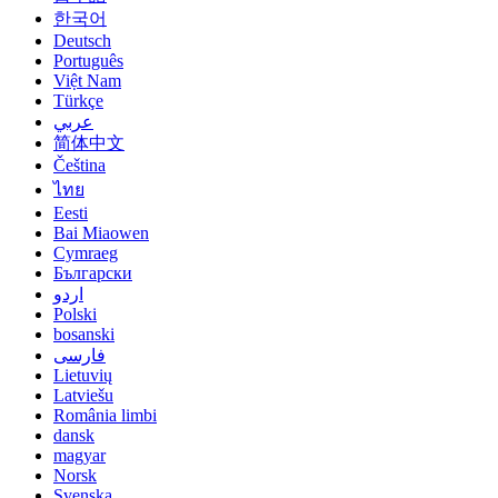
한국어
Deutsch
Português
Việt Nam
Türkçe
عربي
简体中文
Čeština
ไทย
Eesti
Bai Miaowen
Cymraeg
Български
اردو
Polski
bosanski
فارسی
Lietuvių
Latviešu
România limbi
dansk
magyar
Norsk
Svenska